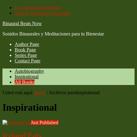
Ir al contenido principal
Skip to secondary navigation
Binaural Beats Now
Sonidos Binaurales y Meditaciones para tu Bienestar
Author Page
Book Page
Series Page
Contact Page
Autobiography
Inspirational
All Books
Usted está aquí:
Inicio
/
Archivos paraInspirational
Inspirational
Just Published
Iceland Eats